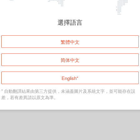
頁面無法顯示
選擇語言
發生錯誤！請登入並再試一次或回到主頁。
繁體中文
登入
简体中文
返回首頁
English*
* 自動翻譯結果由第三方提供，未涵蓋圖片及系統文字，並可能存在誤
差，若有差異請以原文為準。