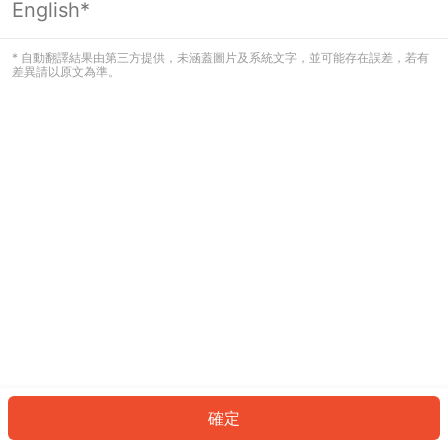
English*
發生錯誤！請登入並再試一次或回到主
頁。
* 自動翻譯結果由第三方提供，未涵蓋圖片及系統文字，並可能存在誤差，若有
差異請以原文為準。
登入
返回首頁
確定
ID: 196a1526828-dad2-4e4b-a095-c4c6343ed86e