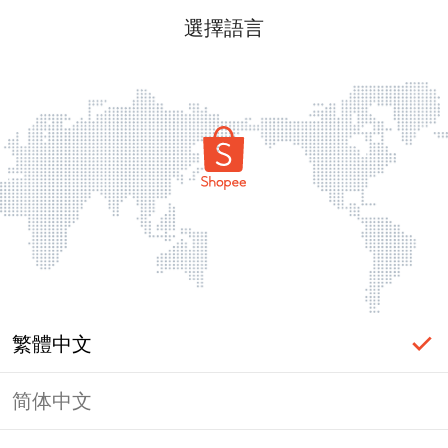
選擇語言
繁體中文
简体中文
頁面無法顯示