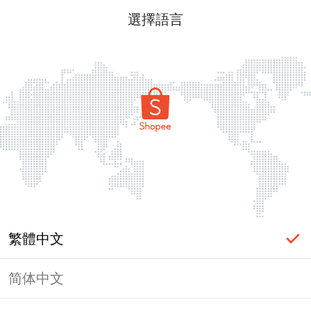
選擇語言
繁體中文
简体中文
頁面無法顯示