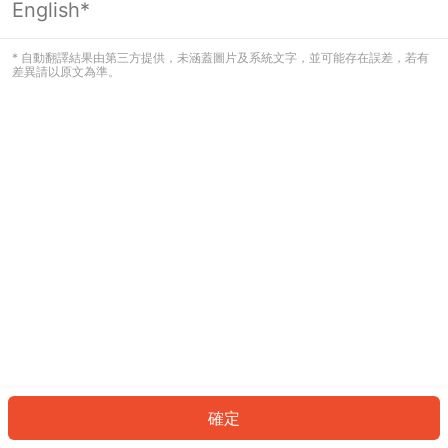
English*
發生錯誤！請登入並再試一次或回到主
頁。
* 自動翻譯結果由第三方提供，未涵蓋圖片及系統文字，並可能存在誤差，若有
差異請以原文為準。
登入
返回首頁
確定
ID: 167740e6a65-b152-45e3-8776-e398f7ca8672