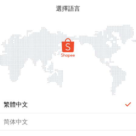
選擇語言
繁體中文
简体中文
頁面無法顯示