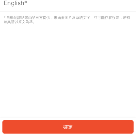
English*
發生錯誤！請登入並再試一次或回到主
頁。
* 自動翻譯結果由第三方提供，未涵蓋圖片及系統文字，並可能存在誤差，若有
差異請以原文為準。
登入
返回首頁
確定
ID: 692b6da1e63-1600-4db2-a778-16ea43702c95