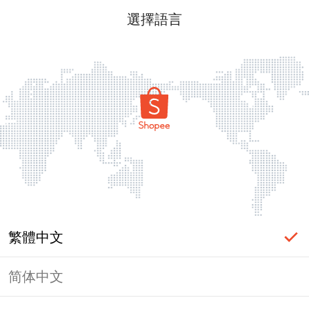
選擇語言
繁體中文
简体中文
頁面無法顯示