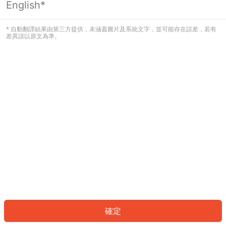
English*
發生錯誤！請登入並再試一次或回到主
頁。
* 自動翻譯結果由第三方提供，未涵蓋圖片及系統文字，並可能存在誤差，若有
差異請以原文為準。
登入
返回首頁
確定
ID: 8320eb6bca6-818a-4818-ac9e-1b36f9336668