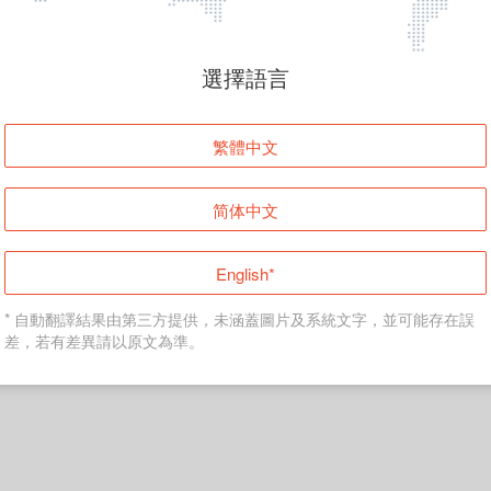
頁面無法顯示
選擇語言
發生錯誤！請登入並再試一次或回到主頁。
繁體中文
登入
简体中文
返回首頁
English*
* 自動翻譯結果由第三方提供，未涵蓋圖片及系統文字，並可能存在誤
差，若有差異請以原文為準。