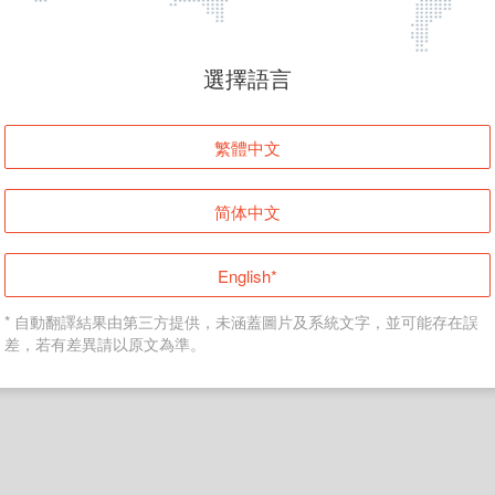
頁面無法顯示
選擇語言
發生錯誤！請登入並再試一次或回到主頁。
繁體中文
登入
简体中文
返回首頁
English*
* 自動翻譯結果由第三方提供，未涵蓋圖片及系統文字，並可能存在誤
差，若有差異請以原文為準。