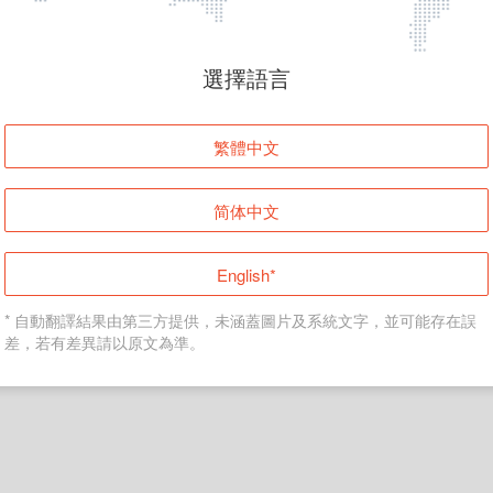
頁面無法顯示
選擇語言
發生錯誤！請登入並再試一次或回到主頁。
繁體中文
登入
简体中文
返回首頁
English*
* 自動翻譯結果由第三方提供，未涵蓋圖片及系統文字，並可能存在誤
差，若有差異請以原文為準。