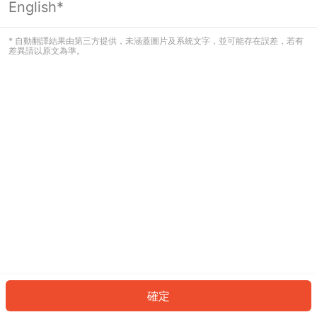
English*
發生錯誤！請登入並再試一次或回到主
頁。
* 自動翻譯結果由第三方提供，未涵蓋圖片及系統文字，並可能存在誤差，若有
差異請以原文為準。
登入
返回首頁
確定
ID: 711c78c51bc-efd5-46d2-8a6f-f15858a10ce4