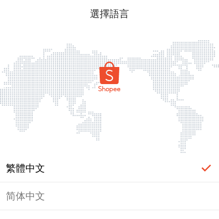
選擇語言
繁體中文
简体中文
頁面無法顯示