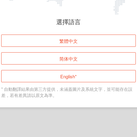
頁面無法顯示
選擇語言
發生錯誤！請登入並再試一次或回到主頁。
繁體中文
登入
简体中文
返回首頁
English*
* 自動翻譯結果由第三方提供，未涵蓋圖片及系統文字，並可能存在誤
差，若有差異請以原文為準。