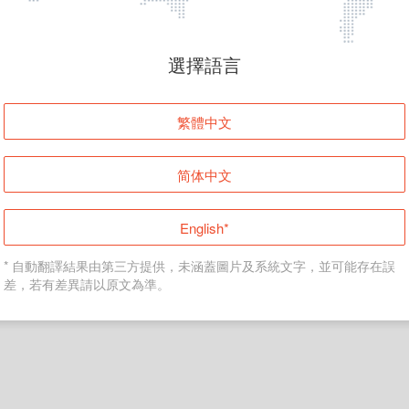
頁面無法顯示
選擇語言
發生錯誤！請登入並再試一次或回到主頁。
繁體中文
登入
简体中文
返回首頁
English*
* 自動翻譯結果由第三方提供，未涵蓋圖片及系統文字，並可能存在誤
差，若有差異請以原文為準。