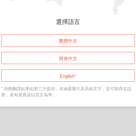
頁面無法顯示
選擇語言
發生錯誤！請登入並再試一次或回到主頁。
繁體中文
登入
简体中文
返回首頁
English*
* 自動翻譯結果由第三方提供，未涵蓋圖片及系統文字，並可能存在誤
差，若有差異請以原文為準。