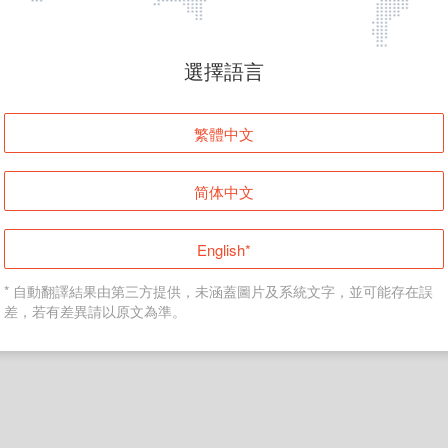
頁面無法顯示
選擇語言
發生錯誤！請登入並再試一次或回到主頁。
繁體中文
登入
简体中文
返回首頁
English*
* 自動翻譯結果由第三方提供，未涵蓋圖片及系統文字，並可能存在誤
差，若有差異請以原文為準。