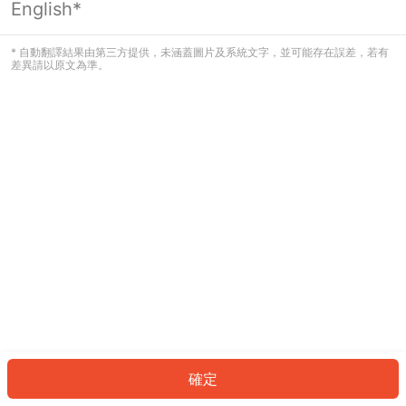
English*
發生錯誤！請登入並再試一次或回到主
頁。
* 自動翻譯結果由第三方提供，未涵蓋圖片及系統文字，並可能存在誤差，若有
差異請以原文為準。
登入
返回首頁
確定
ID: 6225d80cac4-f31e-4603-84ce-43a60b951ddb