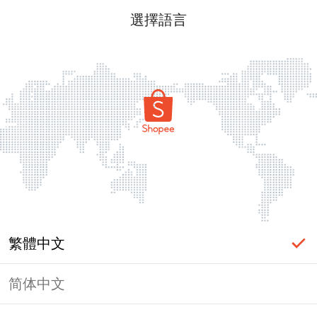
選擇語言
繁體中文
简体中文
頁面無法顯示