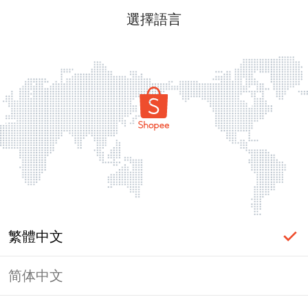
選擇語言
繁體中文
简体中文
頁面無法顯示