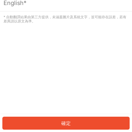
English*
發生錯誤！請登入並再試一次或回到主
頁。
* 自動翻譯結果由第三方提供，未涵蓋圖片及系統文字，並可能存在誤差，若有
差異請以原文為準。
登入
返回首頁
確定
ID: 602bd39c129-aada-44fc-a461-72b7a7b7d434