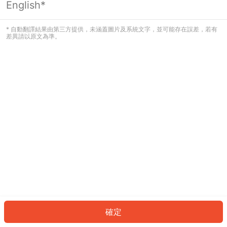
English*
發生錯誤！請登入並再試一次或回到主
頁。
* 自動翻譯結果由第三方提供，未涵蓋圖片及系統文字，並可能存在誤差，若有
差異請以原文為準。
登入
返回首頁
確定
ID: 3848a2121ac-e712-4e3a-a323-ac0e1465c8bc