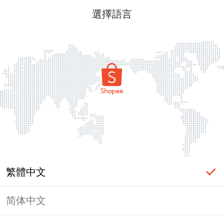
選擇語言
繁體中文
简体中文
頁面無法顯示