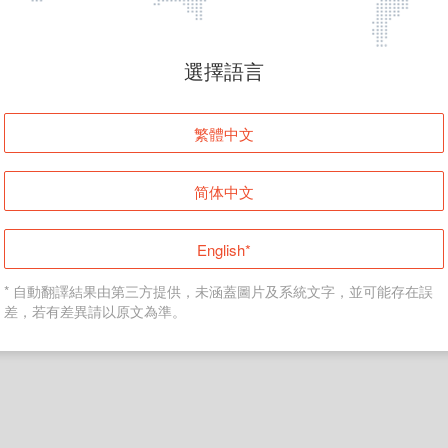
頁面無法顯示
選擇語言
發生錯誤！請登入並再試一次或回到主頁。
繁體中文
登入
简体中文
返回首頁
English*
* 自動翻譯結果由第三方提供，未涵蓋圖片及系統文字，並可能存在誤
差，若有差異請以原文為準。