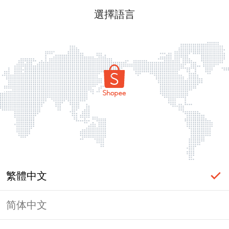
選擇語言
繁體中文
简体中文
頁面無法顯示