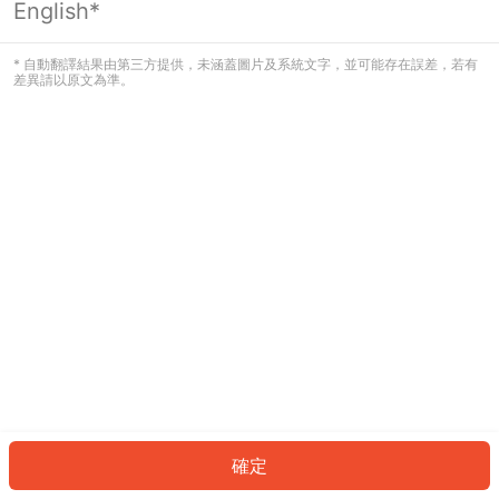
English*
發生錯誤！請登入並再試一次或回到主
頁。
* 自動翻譯結果由第三方提供，未涵蓋圖片及系統文字，並可能存在誤差，若有
差異請以原文為準。
登入
返回首頁
確定
ID: 6456a9f28c2-1189-41db-908c-0bf0fa0a2140