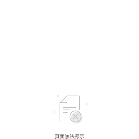
選擇語言
繁體中文
简体中文
English*
* 自動翻譯結果由第三方提供，未涵蓋圖片及系統文字，並可能存在誤差，若有
差異請以原文為準。
頁面無法顯示