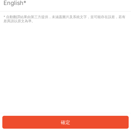
English*
發生錯誤！請登入並再試一次或回到主
頁。
* 自動翻譯結果由第三方提供，未涵蓋圖片及系統文字，並可能存在誤差，若有
差異請以原文為準。
登入
返回首頁
確定
ID: 511239367a-283e-42ba-bcbc-d72a61ed7bec