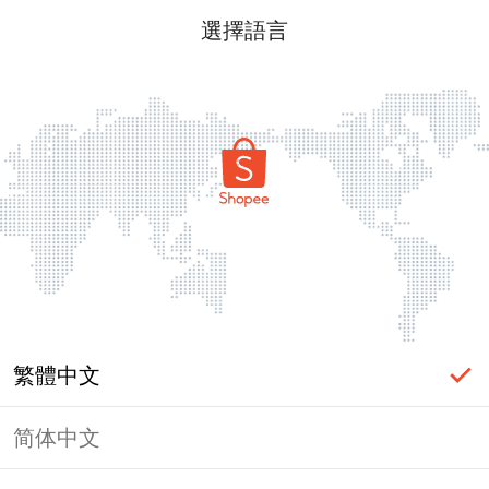
選擇語言
繁體中文
简体中文
頁面無法顯示