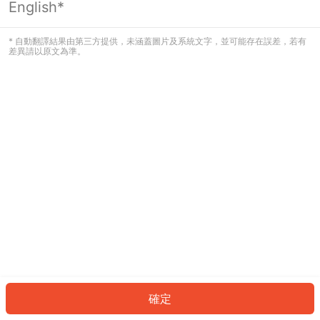
English*
發生錯誤！請登入並再試一次或回到主
頁。
* 自動翻譯結果由第三方提供，未涵蓋圖片及系統文字，並可能存在誤差，若有
差異請以原文為準。
登入
返回首頁
確定
ID: 650e7788155-cb58-49d0-8191-6ea9165ec7aa