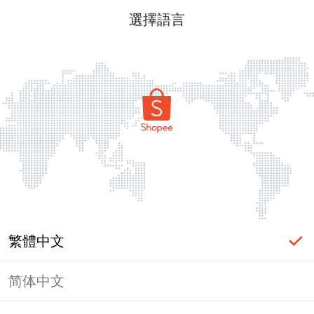
選擇語言
繁體中文
简体中文
頁面無法顯示