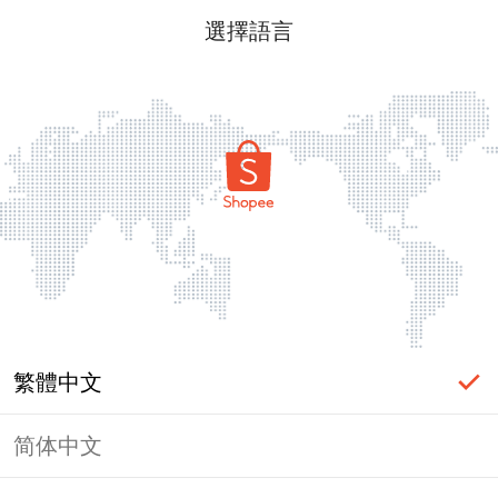
選擇語言
繁體中文
简体中文
頁面無法顯示