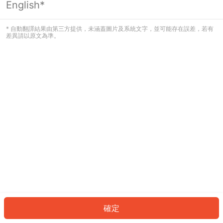
English*
發生錯誤！請登入並再試一次或回到主
頁。
* 自動翻譯結果由第三方提供，未涵蓋圖片及系統文字，並可能存在誤差，若有
差異請以原文為準。
登入
返回首頁
確定
ID: 6029e7ee88e-6544-48c5-9692-f79b0667ece4