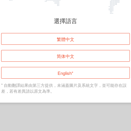
頁面無法顯示
選擇語言
發生錯誤！請登入並再試一次或回到主頁。
繁體中文
登入
简体中文
返回首頁
English*
* 自動翻譯結果由第三方提供，未涵蓋圖片及系統文字，並可能存在誤
差，若有差異請以原文為準。