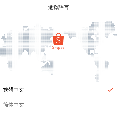
選擇語言
繁體中文
简体中文
頁面無法顯示