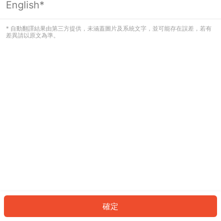
English*
發生錯誤！請登入並再試一次或回到主
頁。
* 自動翻譯結果由第三方提供，未涵蓋圖片及系統文字，並可能存在誤差，若有
差異請以原文為準。
登入
返回首頁
確定
ID: 90865f2450b-3696-4d2b-88c2-60a910f43437