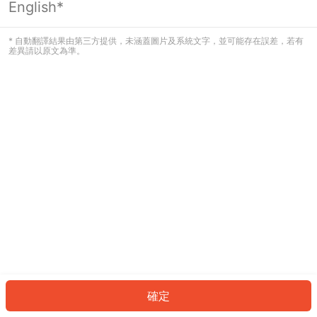
English*
發生錯誤！請登入並再試一次或回到主
頁。
* 自動翻譯結果由第三方提供，未涵蓋圖片及系統文字，並可能存在誤差，若有
差異請以原文為準。
登入
返回首頁
確定
ID: 76607776f32-0d78-4922-a534-e8f2abd764ef