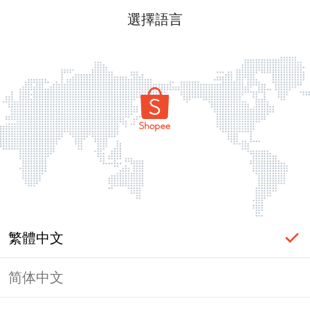
選擇語言
繁體中文
简体中文
頁面無法顯示