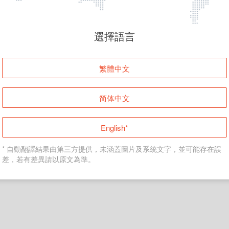
頁面無法顯示
選擇語言
發生錯誤！請登入並再試一次或回到主頁。
繁體中文
登入
简体中文
返回首頁
English*
* 自動翻譯結果由第三方提供，未涵蓋圖片及系統文字，並可能存在誤
差，若有差異請以原文為準。