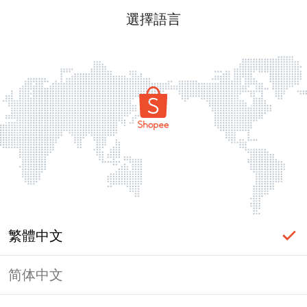
選擇語言
繁體中文
简体中文
頁面無法顯示