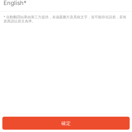
English*
發生錯誤！請登入並再試一次或回到主
頁。
* 自動翻譯結果由第三方提供，未涵蓋圖片及系統文字，並可能存在誤差，若有
差異請以原文為準。
登入
返回首頁
確定
ID: 926904f1b33-e3ba-44ee-8573-891a421abad6