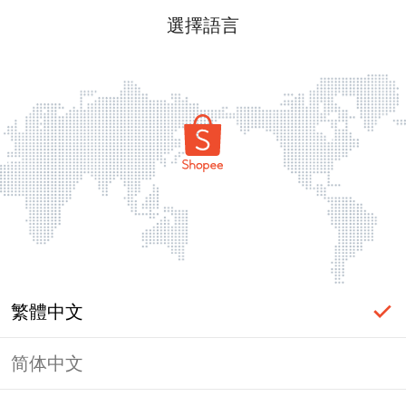
選擇語言
繁體中文
简体中文
頁面無法顯示