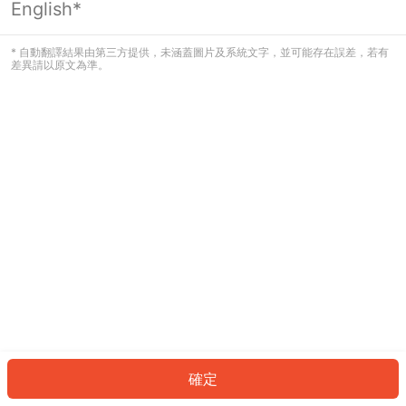
English*
發生錯誤！請登入並再試一次或回到主
頁。
* 自動翻譯結果由第三方提供，未涵蓋圖片及系統文字，並可能存在誤差，若有
差異請以原文為準。
登入
返回首頁
確定
ID: 726c1b1d3ca-3f96-4aee-aafe-b81208851593