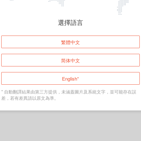
頁面無法顯示
選擇語言
發生錯誤！請登入並再試一次或回到主頁。
繁體中文
登入
简体中文
返回首頁
English*
* 自動翻譯結果由第三方提供，未涵蓋圖片及系統文字，並可能存在誤
差，若有差異請以原文為準。