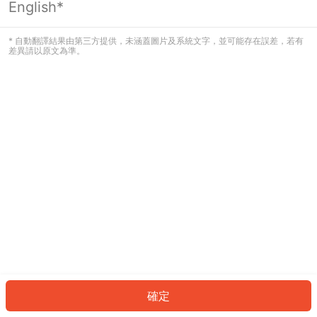
English*
發生錯誤！請登入並再試一次或回到主
頁。
* 自動翻譯結果由第三方提供，未涵蓋圖片及系統文字，並可能存在誤差，若有
差異請以原文為準。
登入
返回首頁
確定
ID: 756bfda434b-38e2-4868-90ee-48dd3e0584e4