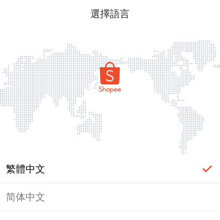
選擇語言
繁體中文
简体中文
頁面無法顯示