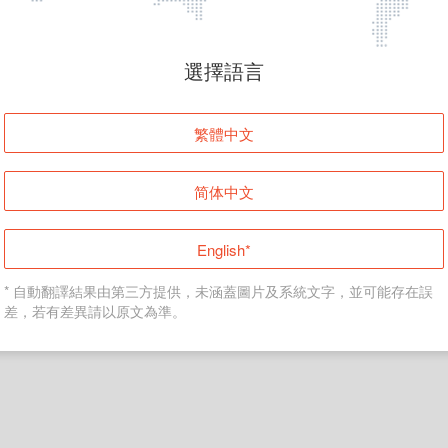
頁面無法顯示
選擇語言
發生錯誤！請登入並再試一次或回到主頁。
繁體中文
登入
简体中文
返回首頁
English*
* 自動翻譯結果由第三方提供，未涵蓋圖片及系統文字，並可能存在誤
差，若有差異請以原文為準。