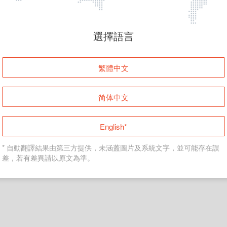
頁面無法顯示
選擇語言
發生錯誤！請登入並再試一次或回到主頁。
繁體中文
登入
简体中文
返回首頁
English*
* 自動翻譯結果由第三方提供，未涵蓋圖片及系統文字，並可能存在誤
差，若有差異請以原文為準。