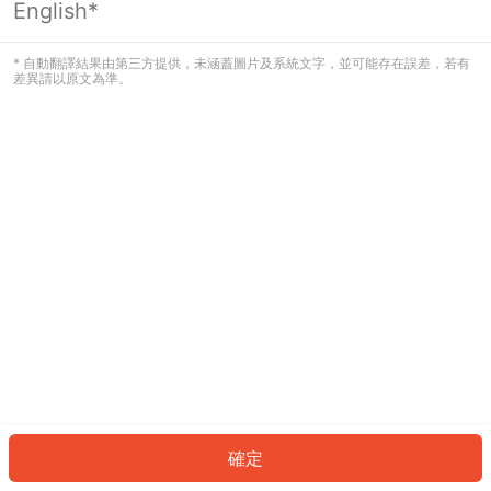
English*
發生錯誤！請登入並再試一次或回到主
頁。
* 自動翻譯結果由第三方提供，未涵蓋圖片及系統文字，並可能存在誤差，若有
差異請以原文為準。
登入
返回首頁
確定
ID: 650240c6ea8-07cc-4e9a-aa36-26818ac8f9b9