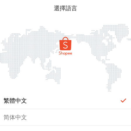
選擇語言
繁體中文
简体中文
頁面無法顯示