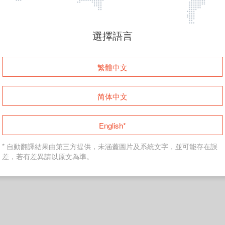
頁面無法顯示
選擇語言
發生錯誤！請登入並再試一次或回到主頁。
繁體中文
登入
简体中文
返回首頁
English*
* 自動翻譯結果由第三方提供，未涵蓋圖片及系統文字，並可能存在誤
差，若有差異請以原文為準。