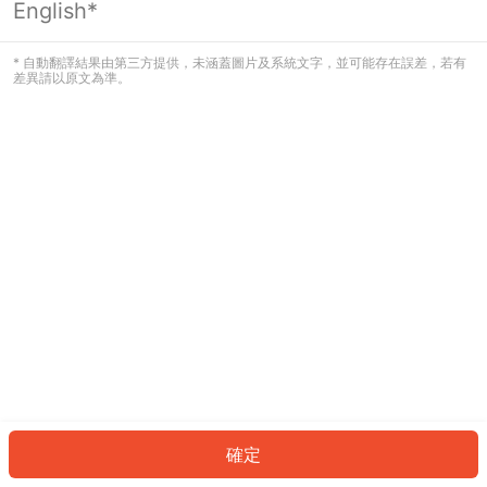
English*
發生錯誤！請登入並再試一次或回到主
頁。
* 自動翻譯結果由第三方提供，未涵蓋圖片及系統文字，並可能存在誤差，若有
差異請以原文為準。
登入
返回首頁
確定
ID: 2202561d41a-d519-47bc-88dc-1cab4a0cee01