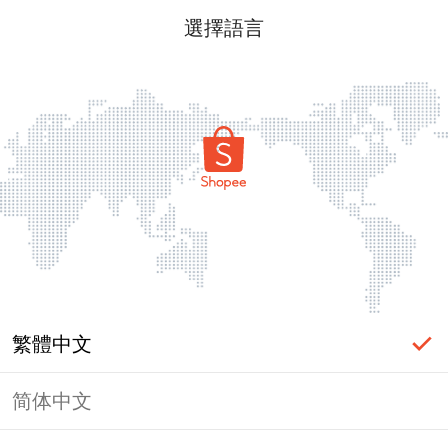
選擇語言
繁體中文
简体中文
頁面無法顯示