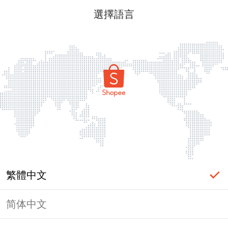
選擇語言
繁體中文
简体中文
頁面無法顯示