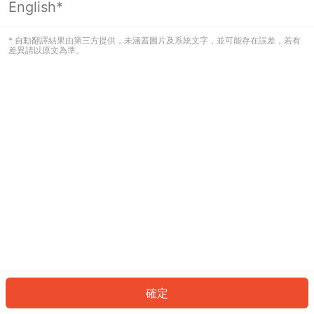
English*
發生錯誤！請登入並再試一次或回到主
頁。
* 自動翻譯結果由第三方提供，未涵蓋圖片及系統文字，並可能存在誤差，若有
差異請以原文為準。
登入
返回首頁
確定
ID: 973e71e9d19-94f5-4236-b214-7a627b205e8a