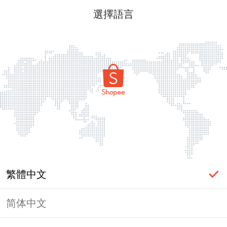
選擇語言
繁體中文
简体中文
頁面無法顯示