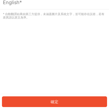
English*
發生錯誤！請登入並再試一次或回到主
頁。
* 自動翻譯結果由第三方提供，未涵蓋圖片及系統文字，並可能存在誤差，若有
差異請以原文為準。
登入
返回首頁
確定
ID: 3545bff4421-503c-4e02-87a9-04b091ddd0f1