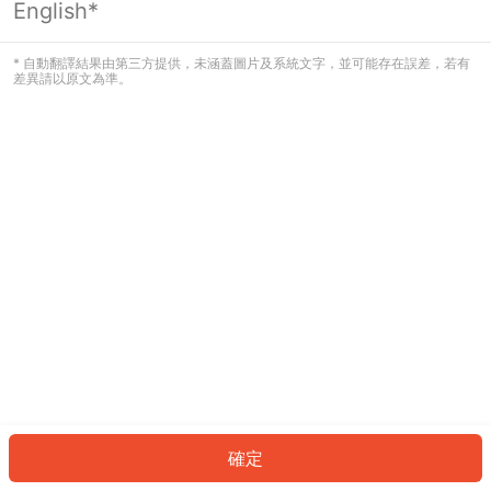
English*
發生錯誤！請登入並再試一次或回到主
頁。
* 自動翻譯結果由第三方提供，未涵蓋圖片及系統文字，並可能存在誤差，若有
差異請以原文為準。
登入
返回首頁
確定
ID: 7330ee0124f-58fc-41b1-947f-f5902d6fe7fe