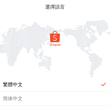
選擇語言
繁體中文
简体中文
頁面無法顯示