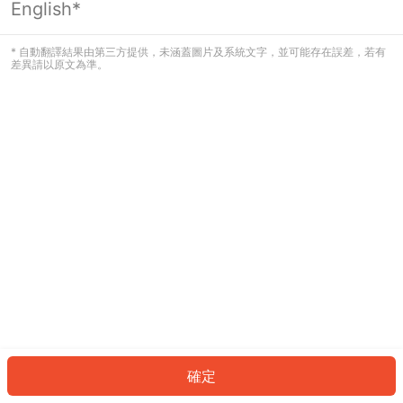
English*
發生錯誤！請登入並再試一次或回到主
頁。
* 自動翻譯結果由第三方提供，未涵蓋圖片及系統文字，並可能存在誤差，若有
差異請以原文為準。
登入
返回首頁
確定
ID: 659514f241d-c5bb-4e90-b670-3c6bd32f9e03