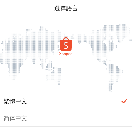
選擇語言
繁體中文
简体中文
頁面無法顯示