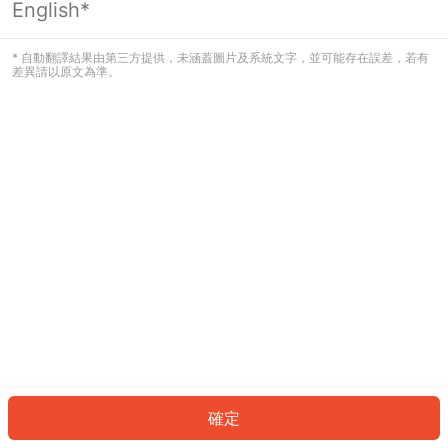
English*
發生錯誤！請登入並再試一次或回到主
頁。
* 自動翻譯結果由第三方提供，未涵蓋圖片及系統文字，並可能存在誤差，若有
差異請以原文為準。
登入
返回首頁
確定
ID: 638d0e31744-6956-4d24-ad4c-00636d14f3e2