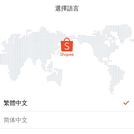
選擇語言
繁體中文
简体中文
頁面無法顯示