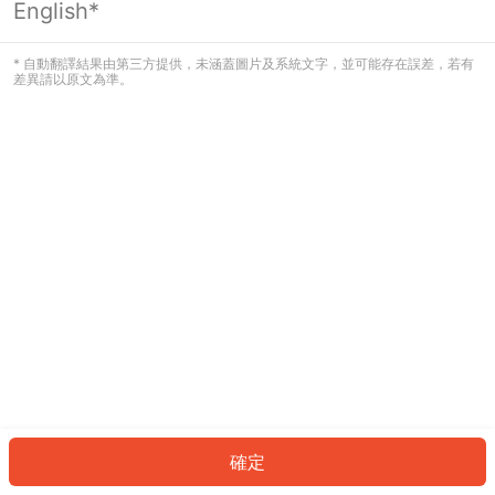
English*
發生錯誤！請登入並再試一次或回到主
頁。
* 自動翻譯結果由第三方提供，未涵蓋圖片及系統文字，並可能存在誤差，若有
差異請以原文為準。
登入
返回首頁
確定
ID: 22040042115-26ec-4aef-a955-427f247fbcd3