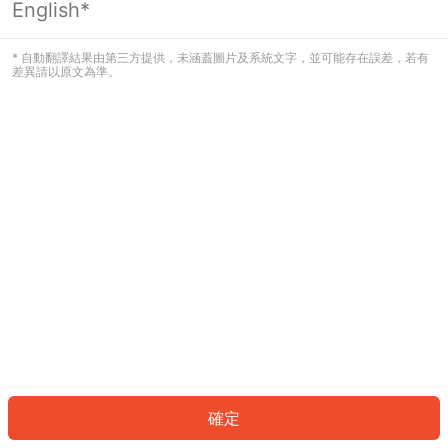
English*
發生錯誤！請登入並再試一次或回到主
頁。
* 自動翻譯結果由第三方提供，未涵蓋圖片及系統文字，並可能存在誤差，若有
差異請以原文為準。
登入
返回首頁
確定
ID: 3071ec91983-2ca9-404e-a7f6-8c17290b227c