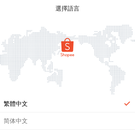
選擇語言
繁體中文
简体中文
頁面無法顯示