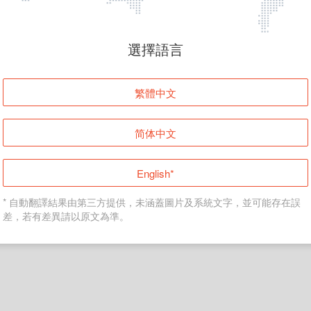
頁面無法顯示
選擇語言
發生錯誤！請登入並再試一次或回到主頁。
繁體中文
登入
简体中文
返回首頁
English*
* 自動翻譯結果由第三方提供，未涵蓋圖片及系統文字，並可能存在誤
差，若有差異請以原文為準。