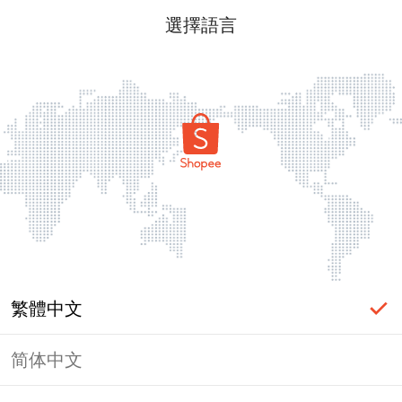
選擇語言
繁體中文
简体中文
頁面無法顯示