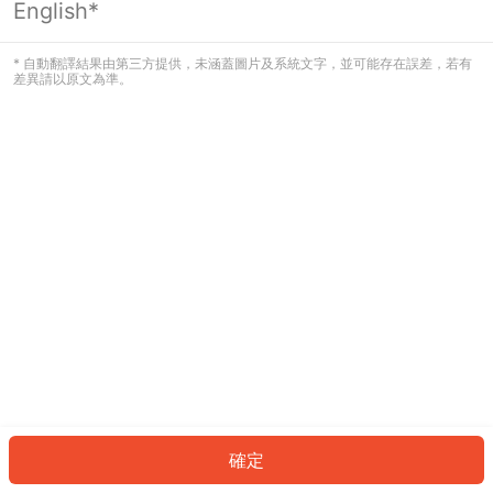
English*
發生錯誤！請登入並再試一次或回到主
頁。
* 自動翻譯結果由第三方提供，未涵蓋圖片及系統文字，並可能存在誤差，若有
差異請以原文為準。
登入
返回首頁
確定
ID: 390a843f6f6-ea30-41d7-a69a-4e373c60da1c