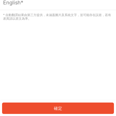
English*
發生錯誤！請登入並再試一次或回到主
頁。
* 自動翻譯結果由第三方提供，未涵蓋圖片及系統文字，並可能存在誤差，若有
差異請以原文為準。
登入
返回首頁
確定
ID: 2753e135e08-4359-47ba-9c4e-ec3fb93cfdcd