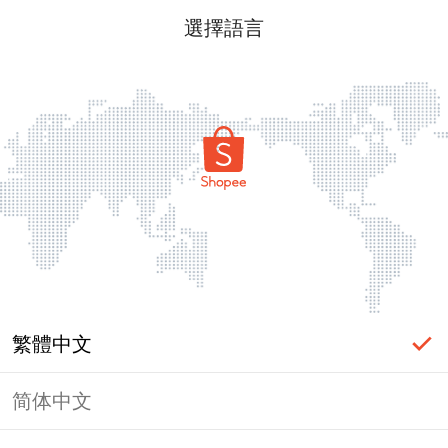
選擇語言
繁體中文
简体中文
頁面無法顯示