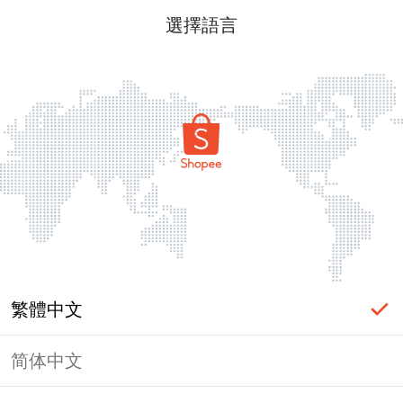
選擇語言
繁體中文
简体中文
頁面無法顯示