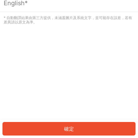
English*
發生錯誤！請登入並再試一次或回到主
頁。
* 自動翻譯結果由第三方提供，未涵蓋圖片及系統文字，並可能存在誤差，若有
差異請以原文為準。
登入
返回首頁
確定
ID: 7a25f5c96-bf58-4c90-a535-8b15f0b3f694