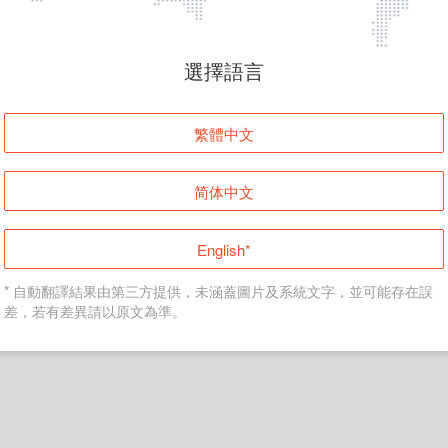
頁面無法顯示
選擇語言
發生錯誤！請登入並再試一次或回到主頁。
繁體中文
登入
简体中文
返回首頁
English*
* 自動翻譯結果由第三方提供，未涵蓋圖片及系統文字，並可能存在誤
差，若有差異請以原文為準。