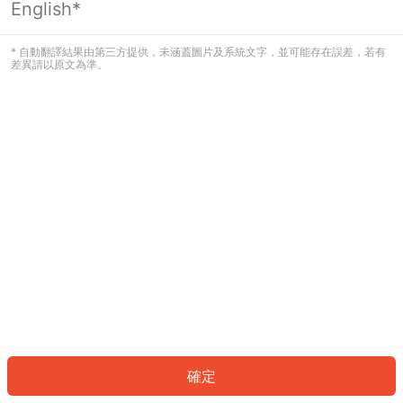
English*
發生錯誤！請登入並再試一次或回到主
頁。
* 自動翻譯結果由第三方提供，未涵蓋圖片及系統文字，並可能存在誤差，若有
差異請以原文為準。
登入
返回首頁
確定
ID: 46ea60e6b9-54df-4688-9aa5-6775d5d06bbf