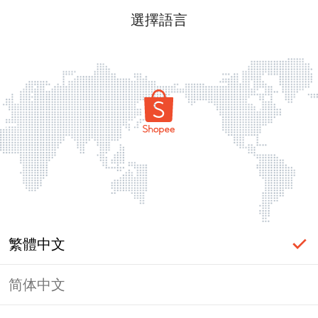
選擇語言
繁體中文
简体中文
頁面無法顯示