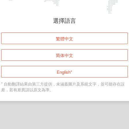
頁面無法顯示
選擇語言
發生錯誤！請登入並再試一次或回到主頁。
繁體中文
登入
简体中文
返回首頁
English*
* 自動翻譯結果由第三方提供，未涵蓋圖片及系統文字，並可能存在誤
差，若有差異請以原文為準。