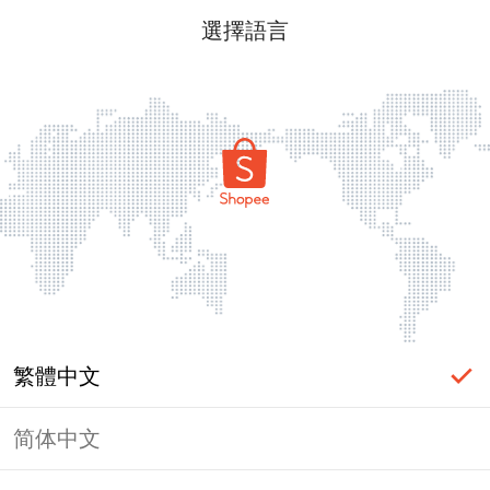
選擇語言
繁體中文
简体中文
頁面無法顯示