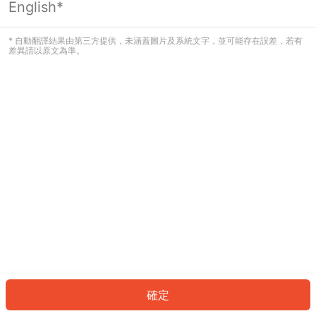
English*
發生錯誤！請登入並再試一次或回到主
頁。
* 自動翻譯結果由第三方提供，未涵蓋圖片及系統文字，並可能存在誤差，若有
差異請以原文為準。
登入
返回首頁
確定
ID: 61059354317-53aa-4e88-b74c-c979724f402b